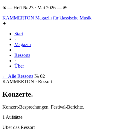
❀
—
Heft № 23 · Mai 2026
—
❀
KAMMERTON
Magazin für klassische Musik
✦
Start
·
Magazin
·
Ressorts
·
Über
← Alle Ressorts
№ 02
KAMMERTON · Ressort
Konzerte
.
Konzert-Besprechungen, Festival-Berichte.
1 Aufsätze
Über das Ressort