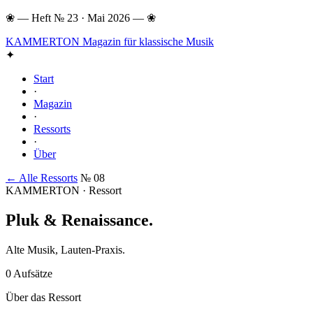
❀
—
Heft № 23 · Mai 2026
—
❀
KAMMERTON
Magazin für klassische Musik
✦
Start
·
Magazin
·
Ressorts
·
Über
← Alle Ressorts
№ 08
KAMMERTON · Ressort
Pluk & Renaissance
.
Alte Musik, Lauten-Praxis.
0 Aufsätze
Über das Ressort