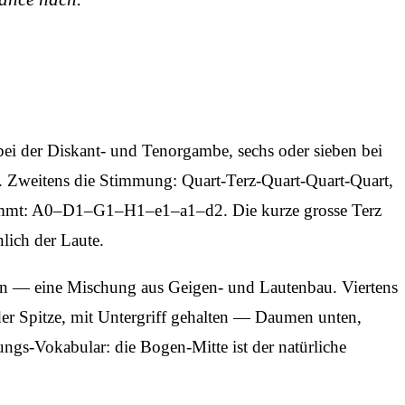
 bei der Diskant- und Tenorgambe, sechs oder sieben bei
h). Zweitens die Stimmung: Quart-Terz-Quart-Quart-Quart,
estimmt: A0–D1–G1–H1–e1–a1–d2. Die kurze grosse Terz
nlich der Laute.
den — eine Mischung aus Geigen- und Lautenbau. Viertens
er Spitze, mit Untergriff gehalten — Daumen unten,
ngs-Vokabular: die Bogen-Mitte ist der natürliche