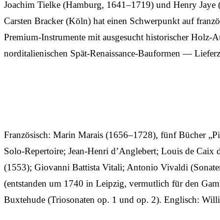
Joachim Tielke (Hamburg, 1641–1719) und Henry Jaye (Lo
Carsten Bracker (Köln) hat einen Schwerpunkt auf französ
Premium-Instrumente mit ausgesucht historischer Holz-Au
norditalienischen Spät-Renaissance-Bauformen — Lieferze
Französisch: Marin Marais (1656–1728), fünf Bücher „P
Solo-Repertoire; Jean-Henri d’Anglebert; Louis de Caix 
(1553); Giovanni Battista Vitali; Antonio Vivaldi (So
(entstanden um 1740 in Leipzig, vermutlich für den Gam
Buxtehude (Triosonaten op. 1 und op. 2). Englisch: Will