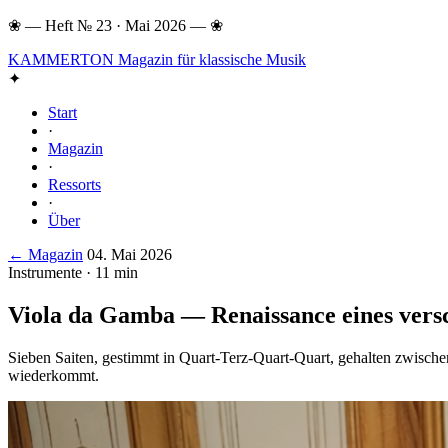
❀
—
Heft № 23 · Mai 2026
—
❀
KAMMERTON
Magazin für klassische Musik
✦
Start
·
Magazin
·
Ressorts
·
Über
← Magazin
04. Mai 2026
Instrumente · 11 min
Viola da Gamba — Renaissance eines ver
Sieben Saiten, gestimmt in Quart-Terz-Quart-Quart, gehalten zwisch
wiederkommt.