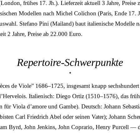
ndon, frühes 17. Jh.). Lieferzeit aktuell 3 Jahre, Preis
ischen Modellen nach Michel Colichon (Paris, Ende 17. Jh.
swahl. Stefano Pini (Mailand) baut italienische Modelle n
it 2 Jahre, Preise ab 22.000 Euro.
Repertoire-Schwerpunkte
ièces de Viole” 1686–1725, insgesamt knapp sechshundert
d’Hervelois. Italienisch: Diego Ortiz (1510–1576), das fr
naten für Viola d’amore und Gambe). Deutsch: Johann Se
bisten Carl Friedrich Abel oder seinen Vater); Johann Sc
iam Byrd, John Jenkins, John Coprario, Henry Purcell — d