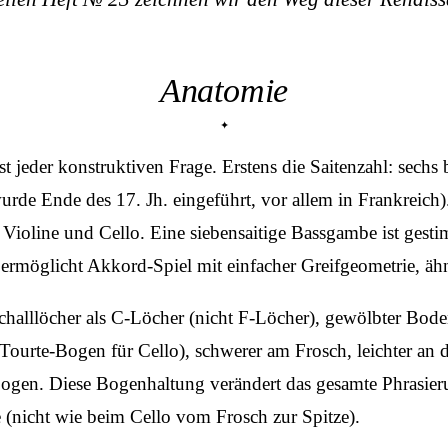
Anatomie
t jeder konstruktiven Frage. Erstens die Saitenzahl: sechs
 wurde Ende des 17. Jh. eingeführt, vor allem in Frankreic
e Violine und Cello. Eine siebensaitige Bassgambe ist g
ie ermöglicht Akkord-Spiel mit einfacher Greifgeometrie, äh
Schalllöcher als C-Löcher (nicht F-Löcher), gewölbter Bo
urte-Bogen für Cello), schwerer am Frosch, leichter an d
ogen. Diese Bogenhaltung verändert das gesamte Phrasieru
 (nicht wie beim Cello vom Frosch zur Spitze).