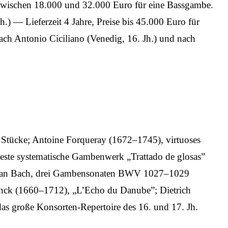
e zwischen 18.000 und 32.000 Euro für eine Bassgambe.
) — Lieferzeit 4 Jahre, Preise bis 45.000 Euro für
ach Antonio Ciciliano (Venedig, 16. Jh.) und nach
 Stücke; Antoine Forqueray (1672–1745), virtuoses
üheste systematische Gambenwerk „Trattado de glosas”
bastian Bach, drei Gambensonaten BWV 1027–1029
henck (1660–1712), „L’Echo du Danube”; Dietrich
as große Konsorten-Repertoire des 16. und 17. Jh.